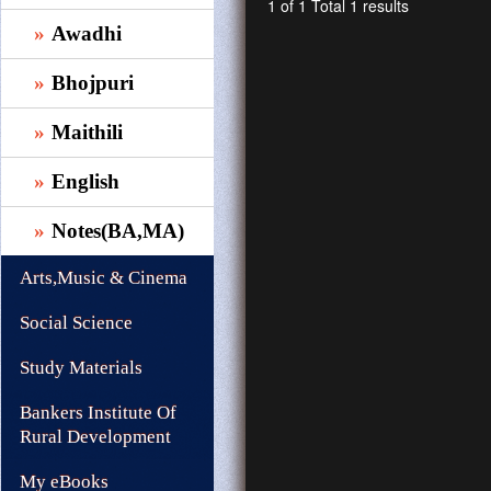
1 of 1 Total 1 results
Awadhi
Bhojpuri
Maithili
English
Notes(BA,MA)
Arts,Music & Cinema
Social Science
Study Materials
Bankers Institute Of
Rural Development
My eBooks