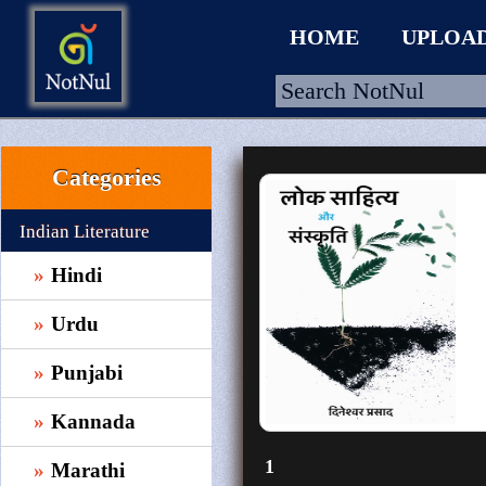
HOME
UPLOA
Categories
HOME
UPLOAD
Indian Literature
WALLET
Hindi
BLOG
Urdu
ARRIVALS
Punjabi
CATEGORIES >
Kannada
1
Marathi