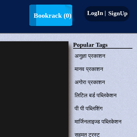
LogIn |
SignUp
Bookrack
(0)
Popular Tags
अनुज्ञा प्रकाशन
मानव प्रकाशन
अगोरा प्रकाशन
लिटिल बर्ड पब्लिकेशन
पी पी पब्लिशिंग
मार्जिनलाइज्ड पब्लिकेशन
सहमत ट्रस्ट