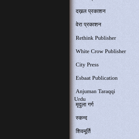
दख़ल प्रकाशन
वेरा प्रकाशन
Rethink Publisher
White Crow Publisher
City Press
Esbaat Publication
Anjuman Taraqqi
Urdu
मृदुला गर्ग
स्कन्द
शिवमूर्ति