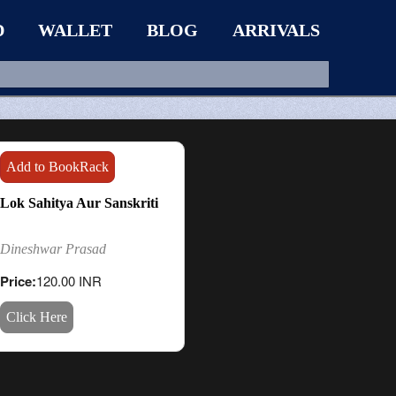
D
WALLET
BLOG
ARRIVALS
Add to BookRack
Lok Sahitya Aur Sanskriti
Dineshwar Prasad
Price:
120.00 INR
Click Here