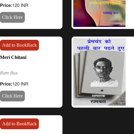
Price:
120 INR
Click Here
Add to BookRack
Meri Chitani
Ram Bux
Price:
120 INR
Click Here
Add to BookRack