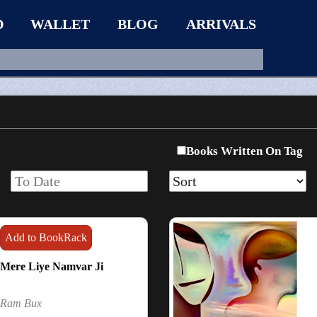
D
WALLET
BLOG
ARRIVALS
Books Written On Tag
Add to BookRack
Mere Liye Namvar Ji
Ram Bux