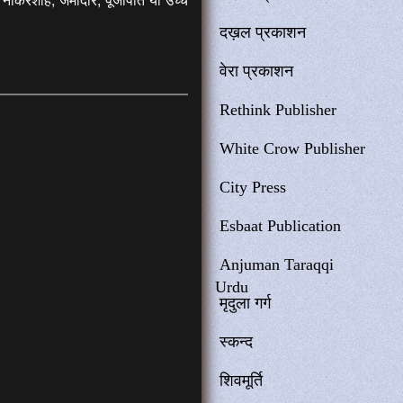
दख़ल प्रकाशन
वेरा प्रकाशन
Rethink Publisher
White Crow Publisher
City Press
Esbaat Publication
Anjuman Taraqqi
Urdu
मृदुला गर्ग
स्कन्द
शिवमूर्ति