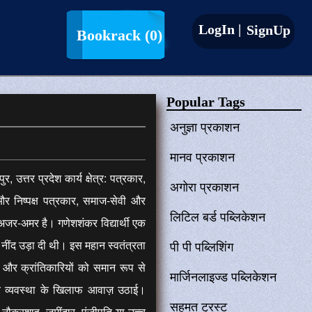
LogIn |
SignUp
Bookrack
(0)
Popular Tags
अनुज्ञा प्रकाशन
मानव प्रकाशन
 उत्तर प्रदेश कार्य क्षेत्र: पत्रकार,
अगोरा प्रकाशन
 और निष्पक्ष पत्रकार, समाज-सेवी और
लिटिल बर्ड पब्लिकेशन
 अजर-अमर है। गणेशशंकर विद्यार्थी एक
ी नींद उड़ा दी थी। इस महान स्वतंत्रता
पी पी पब्लिशिंग
 और क्रांतिकारियों को समान रूप से
मार्जिनलाइज्ड पब्लिकेशन
रूर व्यवस्था के खिलाफ आवाज़ उठाई।
सहमत ट्रस्ट
 नौकरशाह, जमींदार, पूंजीपति या उच्च