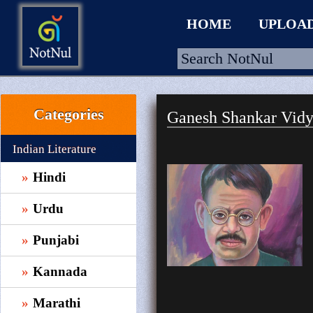
HOME
UPLOA
Categories
Ganesh Shankar Vidy
HOME
UPLOAD
Indian Literature
WALLET
Hindi
BLOG
Urdu
ARRIVALS
Punjabi
CATEGORIES >
Kannada
Marathi