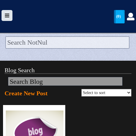
(0)
HOME
UPLOAD
Blog Search
WALLET
BLOG
Create New Post
ARRIVALS
CATEGORIES >