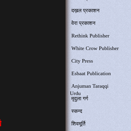
दख़ल प्रकाशन
वेरा प्रकाशन
Rethink Publisher
White Crow Publisher
City Press
Esbaat Publication
Anjuman Taraqqi
Urdu
मृदुला गर्ग
स्कन्द
शिवमूर्ति