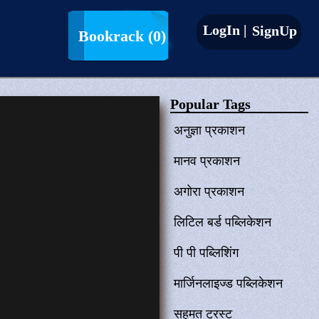
LogIn |
SignUp
Bookrack
(0)
Popular Tags
अनुज्ञा प्रकाशन
मानव प्रकाशन
अगोरा प्रकाशन
लिटिल बर्ड पब्लिकेशन
पी पी पब्लिशिंग
मार्जिनलाइज्ड पब्लिकेशन
सहमत ट्रस्ट