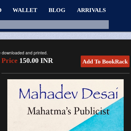
D
WALLET
BLOG
ARRIVALS
be downloaded and printed.
Price
150.00 INR
Add To BookRack