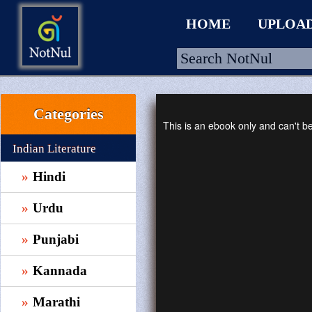
HOME
UPLOA
Categories
HOME
This is an ebook only and can't 
UPLOAD
Indian Literature
WALLET
Hindi
BLOG
Urdu
ARRIVALS
Punjabi
CATEGORIES >
Kannada
Marathi