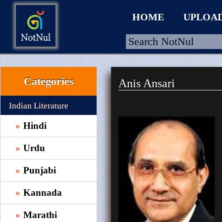
HOME
UPLOA
Categories
Anis Ansari
HOME
UPLOAD
Indian Literature
WALLET
Hindi
BLOG
Urdu
ARRIVALS
Punjabi
CATEGORIES >
Kannada
Marathi