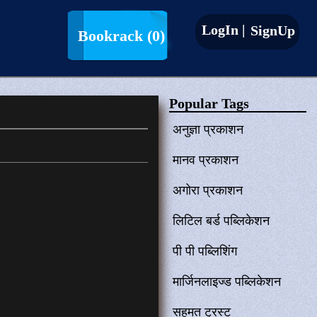
LogIn |
SignUp
Bookrack
(0)
Popular Tags
अनुज्ञा प्रकाशन
मानव प्रकाशन
अगोरा प्रकाशन
लिटिल बर्ड पब्लिकेशन
पी पी पब्लिशिंग
मार्जिनलाइज्ड पब्लिकेशन
सहमत ट्रस्ट