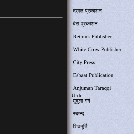
दख़ल प्रकाशन
वेरा प्रकाशन
Rethink Publisher
White Crow Publisher
City Press
Esbaat Publication
Anjuman Taraqqi
Urdu
मृदुला गर्ग
स्कन्द
शिवमूर्ति