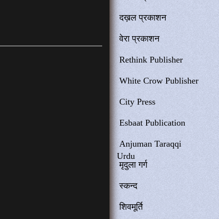
दख़ल प्रकाशन
वेरा प्रकाशन
Rethink Publisher
White Crow Publisher
City Press
Esbaat Publication
Anjuman Taraqqi
Urdu
मृदुला गर्ग
स्कन्द
शिवमूर्ति