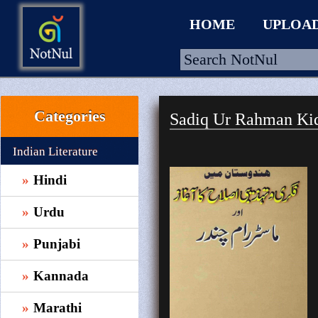
HOME
UPLOA
Categories
Sadiq Ur Rahman Ki
HOME
UPLOAD
Indian Literature
WALLET
Hindi
BLOG
Urdu
ARRIVALS
Punjabi
CATEGORIES >
Kannada
Marathi