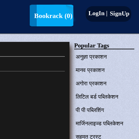
LogIn |
SignUp
Bookrack
(0)
Popular Tags
अनुज्ञा प्रकाशन
मानव प्रकाशन
अगोरा प्रकाशन
लिटिल बर्ड पब्लिकेशन
पी पी पब्लिशिंग
मार्जिनलाइज्ड पब्लिकेशन
सहमत ट्रस्ट