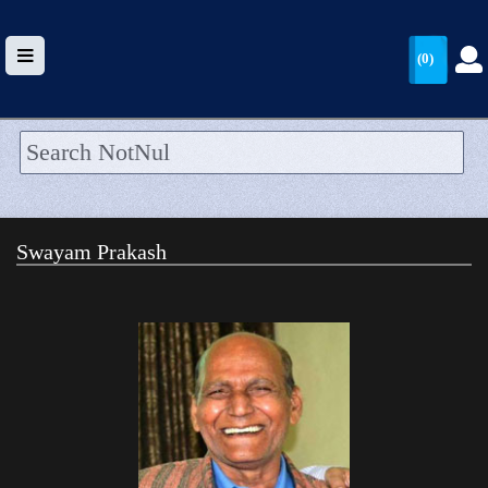
(0)
HOME
UPLOAD
Swayam Prakash
WALLET
BLOG
ARRIVALS
CATEGORIES >