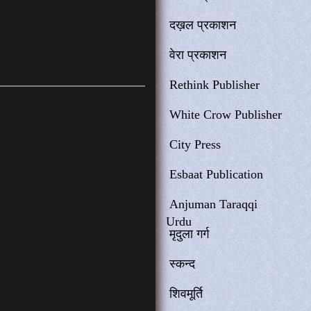
दख़ल प्रकाशन
वेरा प्रकाशन
Rethink Publisher
White Crow Publisher
City Press
Esbaat Publication
Anjuman Taraqqi
Urdu
मृदुला गर्ग
स्कन्द
शिवमूर्ति