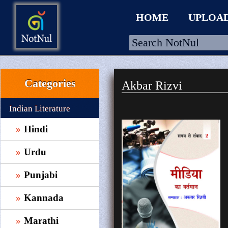
HOME
UPLOA
Categories
Akbar Rizvi
HOME
UPLOAD
Indian Literature
WALLET
Hindi
BLOG
Urdu
ARRIVALS
Punjabi
CATEGORIES >
Kannada
Marathi