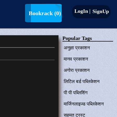
LogIn |
SignUp
Bookrack
(0)
Popular Tags
अनुज्ञा प्रकाशन
मानव प्रकाशन
अगोरा प्रकाशन
लिटिल बर्ड पब्लिकेशन
पी पी पब्लिशिंग
मार्जिनलाइज्ड पब्लिकेशन
सहमत ट्रस्ट