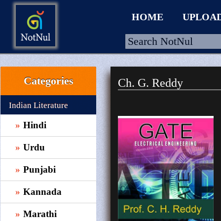
HOME
UPLOA
Categories
Ch. G. Reddy
HOME
UPLOAD
Indian Literature
WALLET
Hindi
BLOG
Urdu
ARRIVALS
Punjabi
CATEGORIES >
Kannada
Marathi