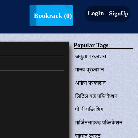
LogIn |
SignUp
Bookrack
(0)
Popular Tags
अनुज्ञा प्रकाशन
मानव प्रकाशन
अगोरा प्रकाशन
लिटिल बर्ड पब्लिकेशन
पी पी पब्लिशिंग
मार्जिनलाइज्ड पब्लिकेशन
सहमत ट्रस्ट