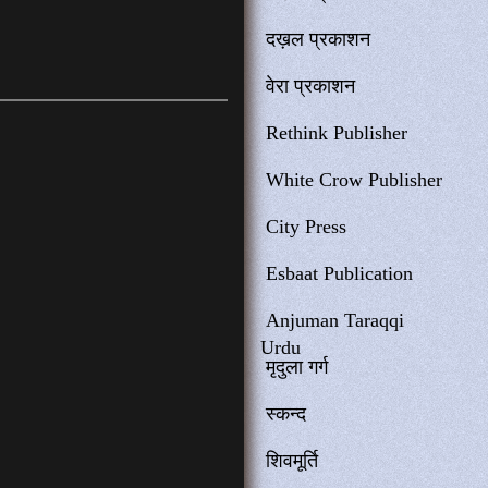
दख़ल प्रकाशन
वेरा प्रकाशन
Rethink Publisher
White Crow Publisher
City Press
Esbaat Publication
Anjuman Taraqqi
Urdu
मृदुला गर्ग
स्कन्द
शिवमूर्ति