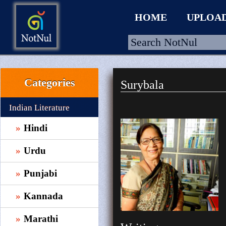
HOME
UPLOA
Categories
Surybala
HOME
UPLOAD
Indian Literature
WALLET
Hindi
BLOG
Urdu
ARRIVALS
Punjabi
CATEGORIES >
Kannada
Marathi