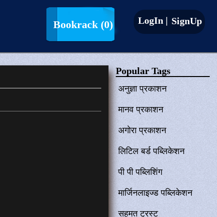
LogIn |
SignUp
Bookrack
(0)
Popular Tags
अनुज्ञा प्रकाशन
मानव प्रकाशन
अगोरा प्रकाशन
लिटिल बर्ड पब्लिकेशन
पी पी पब्लिशिंग
मार्जिनलाइज्ड पब्लिकेशन
सहमत ट्रस्ट