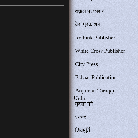
दख़ल प्रकाशन
वेरा प्रकाशन
Rethink Publisher
White Crow Publisher
City Press
Esbaat Publication
Anjuman Taraqqi
Urdu
मृदुला गर्ग
स्कन्द
शिवमूर्ति