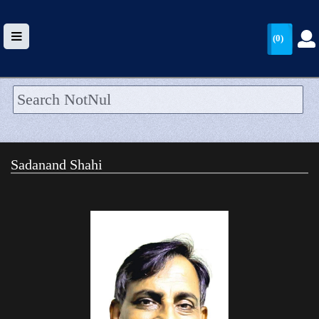
(0)
HOME
UPLOAD
Sadanand Shahi
WALLET
BLOG
ARRIVALS
CATEGORIES >