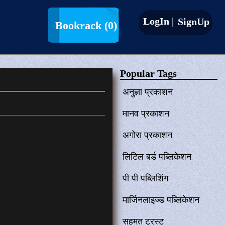
LogIn |
SignUp
Bookrack
(0)
Popular Tags
अनुज्ञा प्रकाशन
मानव प्रकाशन
अगोरा प्रकाशन
लिटिल बर्ड पब्लिकेशन
पी पी पब्लिशिंग
मार्जिनलाइज्ड पब्लिकेशन
सहमत ट्रस्ट