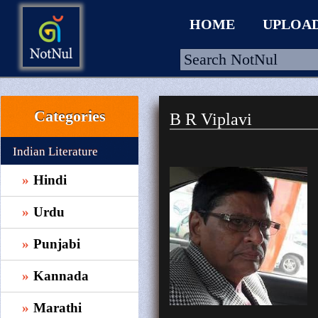
HOME
UPLOA
Categories
B R Viplavi
HOME
UPLOAD
Indian Literature
WALLET
Hindi
BLOG
Urdu
ARRIVALS
Punjabi
CATEGORIES >
Kannada
Marathi