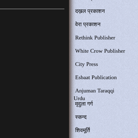
दख़ल प्रकाशन
वेरा प्रकाशन
Rethink Publisher
White Crow Publisher
City Press
Esbaat Publication
Anjuman Taraqqi
Urdu
मृदुला गर्ग
स्कन्द
शिवमूर्ति