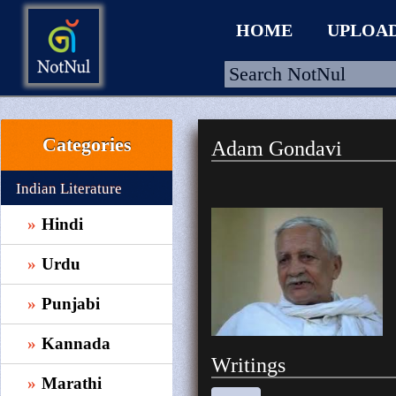
HOME
UPLOA
Categories
Adam Gondavi
HOME
UPLOAD
Indian Literature
WALLET
Hindi
BLOG
Urdu
ARRIVALS
Punjabi
CATEGORIES >
Kannada
Writings
Marathi