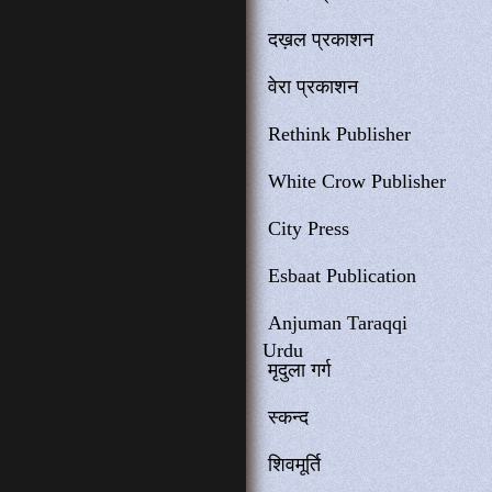
दख़ल प्रकाशन
वेरा प्रकाशन
Rethink Publisher
White Crow Publisher
City Press
Esbaat Publication
Anjuman Taraqqi
Urdu
मृदुला गर्ग
स्कन्द
शिवमूर्ति