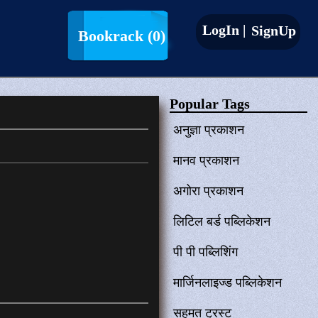
LogIn |
SignUp
Bookrack
(0)
Popular Tags
अनुज्ञा प्रकाशन
मानव प्रकाशन
अगोरा प्रकाशन
लिटिल बर्ड पब्लिकेशन
पी पी पब्लिशिंग
मार्जिनलाइज्ड पब्लिकेशन
सहमत ट्रस्ट