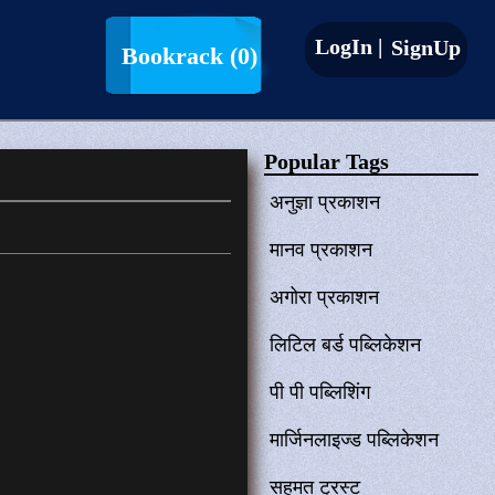
LogIn |
SignUp
Bookrack
(0)
Popular Tags
अनुज्ञा प्रकाशन
मानव प्रकाशन
अगोरा प्रकाशन
लिटिल बर्ड पब्लिकेशन
पी पी पब्लिशिंग
मार्जिनलाइज्ड पब्लिकेशन
सहमत ट्रस्ट