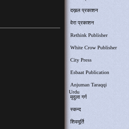
दख़ल प्रकाशन
वेरा प्रकाशन
Rethink Publisher
White Crow Publisher
City Press
Esbaat Publication
Anjuman Taraqqi
Urdu
मृदुला गर्ग
स्कन्द
शिवमूर्ति