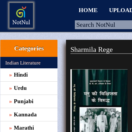
HOME
UPLOA
Categories
Sharmila Rege
HOME
UPLOAD
Indian Literature
WALLET
Hindi
BLOG
Urdu
ARRIVALS
Punjabi
CATEGORIES >
Kannada
Marathi