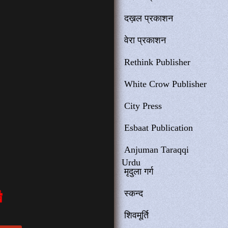
दख़ल प्रकाशन
वेरा प्रकाशन
Rethink Publisher
White Crow Publisher
City Press
Esbaat Publication
Anjuman Taraqqi
Urdu
मृदुला गर्ग
स्कन्द
शिवमूर्ति