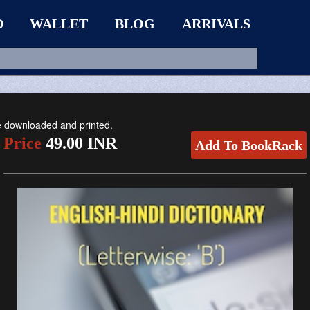
D
WALLET
BLOG
ARRIVALS
be downloaded and printed.
Price
49.00 INR
Add To BookRack