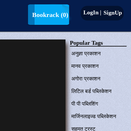
LogIn |
SignUp
Bookrack
(0)
Popular Tags
अनुज्ञा प्रकाशन
मानव प्रकाशन
अगोरा प्रकाशन
लिटिल बर्ड पब्लिकेशन
पी पी पब्लिशिंग
मार्जिनलाइज्ड पब्लिकेशन
सहमत ट्रस्ट