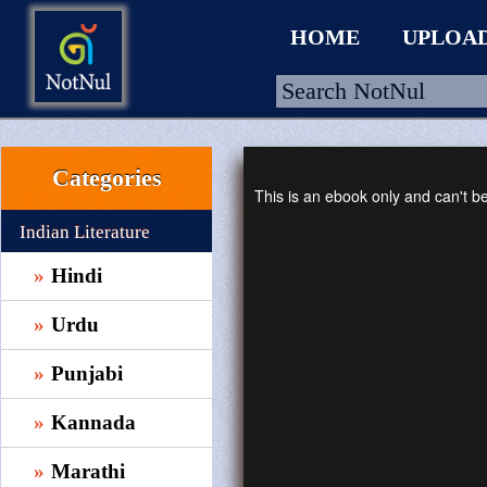
HOME
UPLOA
Categories
HOME
This is an ebook only and can't 
UPLOAD
Indian Literature
WALLET
Hindi
BLOG
Urdu
ARRIVALS
Punjabi
CATEGORIES >
Kannada
Marathi