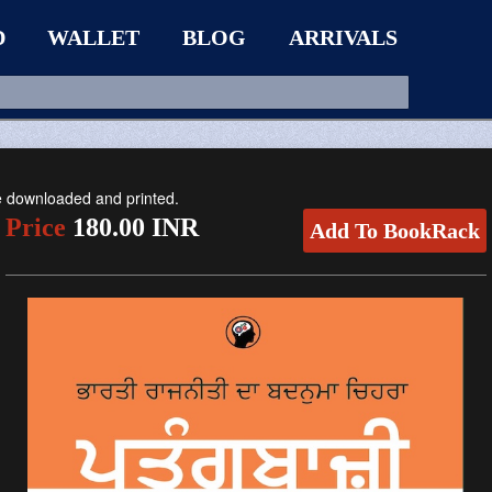
D
WALLET
BLOG
ARRIVALS
be downloaded and printed.
Price
180.00 INR
Add To BookRack