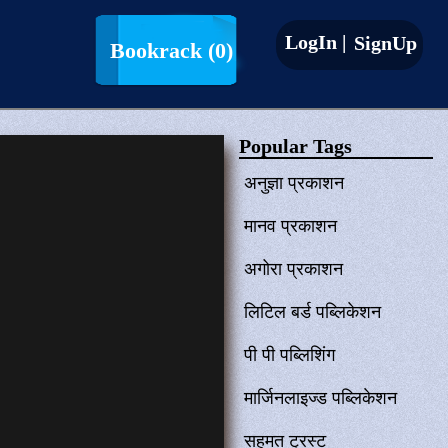
LogIn |
SignUp
Bookrack
(0)
Popular Tags
अनुज्ञा प्रकाशन
मानव प्रकाशन
अगोरा प्रकाशन
लिटिल बर्ड पब्लिकेशन
पी पी पब्लिशिंग
मार्जिनलाइज्ड पब्लिकेशन
सहमत ट्रस्ट