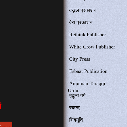
दख़ल प्रकाशन
वेरा प्रकाशन
Rethink Publisher
White Crow Publisher
City Press
Esbaat Publication
Anjuman Taraqqi
Urdu
मृदुला गर्ग
स्कन्द
शिवमूर्ति