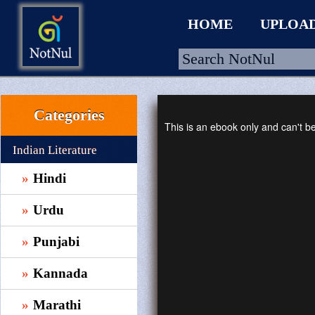
HOME
UPLOA
Categories
HOME
This is an ebook only and can't 
UPLOAD
Indian Literature
WALLET
Hindi
BLOG
Urdu
ARRIVALS
Punjabi
CATEGORIES >
Kannada
Marathi