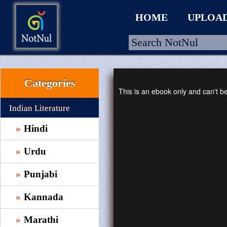
HOME
UPLOA
Categories
HOME
This is an ebook only and can't 
UPLOAD
Indian Literature
WALLET
Hindi
BLOG
Urdu
ARRIVALS
Punjabi
CATEGORIES >
Kannada
Marathi