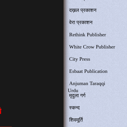
दख़ल प्रकाशन
वेरा प्रकाशन
Rethink Publisher
White Crow Publisher
City Press
Esbaat Publication
Anjuman Taraqqi
Urdu
मृदुला गर्ग
स्कन्द
शिवमूर्ति