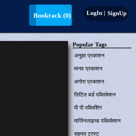
LogIn |
SignUp
Bookrack
(0)
Popular Tags
अनुज्ञा प्रकाशन
मानव प्रकाशन
अगोरा प्रकाशन
लिटिल बर्ड पब्लिकेशन
पी पी पब्लिशिंग
मार्जिनलाइज्ड पब्लिकेशन
सहमत ट्रस्ट