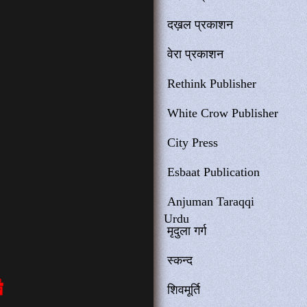
दख़ल प्रकाशन
वेरा प्रकाशन
Rethink Publisher
White Crow Publisher
City Press
Esbaat Publication
Anjuman Taraqqi
Urdu
मृदुला गर्ग
स्कन्द
शिवमूर्ति