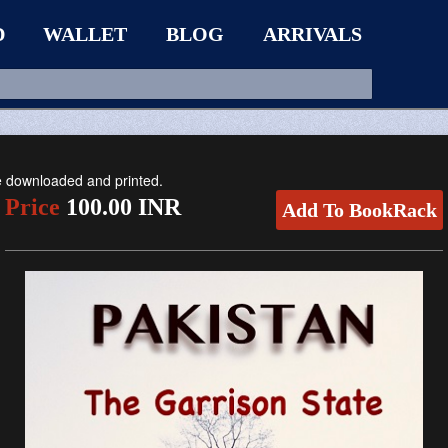
D
WALLET
BLOG
ARRIVALS
be downloaded and printed.
Price
100.00 INR
Add To BookRack