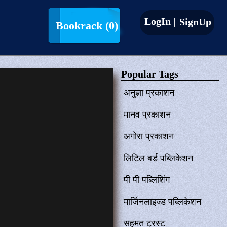
LogIn |
SignUp
Bookrack
(0)
Popular Tags
अनुज्ञा प्रकाशन
मानव प्रकाशन
अगोरा प्रकाशन
लिटिल बर्ड पब्लिकेशन
पी पी पब्लिशिंग
मार्जिनलाइज्ड पब्लिकेशन
सहमत ट्रस्ट