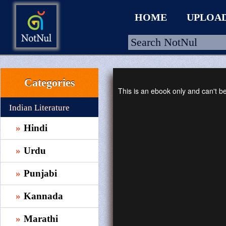
HOME
UPLOA
Categories
HOME
This is an ebook only and can't 
UPLOAD
Indian Literature
WALLET
Hindi
BLOG
Urdu
ARRIVALS
Punjabi
CATEGORIES >
Kannada
Marathi