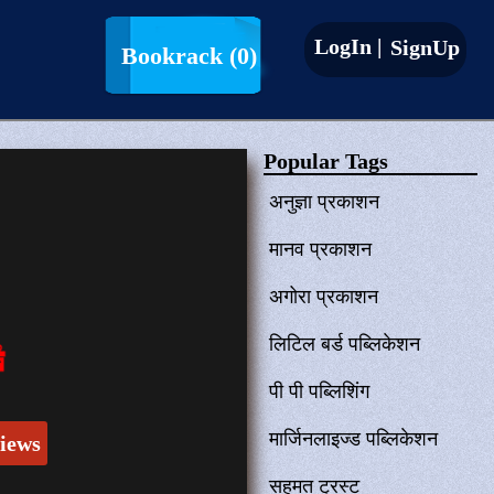
LogIn |
SignUp
Bookrack
(0)
Popular Tags
अनुज्ञा प्रकाशन
मानव प्रकाशन
अगोरा प्रकाशन
लिटिल बर्ड पब्लिकेशन
पी पी पब्लिशिंग
मार्जिनलाइज्ड पब्लिकेशन
iews
सहमत ट्रस्ट