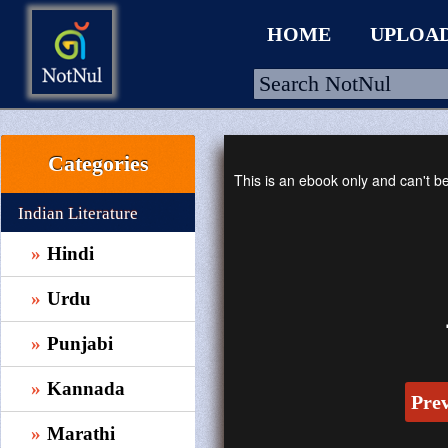
HOME
UPLOA
Categories
HOME
This is an ebook only and can't 
UPLOAD
Indian Literature
WALLET
Hindi
BLOG
Urdu
ARRIVALS
Punjabi
CATEGORIES >
Kannada
Pre
Marathi