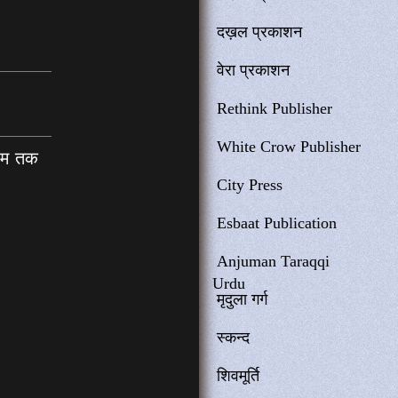
दख़ल प्रकाशन
वेरा प्रकाशन
Rethink Publisher
White Crow Publisher
शाम तक
City Press
Esbaat Publication
Anjuman Taraqqi
Urdu
मृदुला गर्ग
स्कन्द
शिवमूर्ति