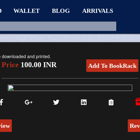
D
WALLET
BLOG
ARRIVALS
be downloaded and printed.
Price
100.00 INR
Add To BookRack
view
Rev