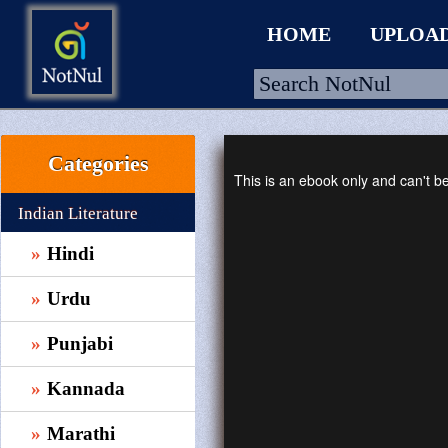
HOME
UPLOA
Categories
HOME
This is an ebook only and can't 
UPLOAD
Indian Literature
WALLET
Hindi
BLOG
Urdu
ARRIVALS
Punjabi
CATEGORIES >
Kannada
Marathi