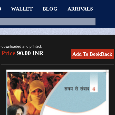
D
WALLET
BLOG
ARRIVALS
be downloaded and printed.
Price
90.00 INR
Add To BookRack