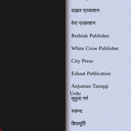
दख़ल प्रकाशन
वेरा प्रकाशन
Rethink Publisher
White Crow Publisher
City Press
Esbaat Publication
Anjuman Taraqqi
Urdu
मृदुला गर्ग
स्कन्द
शिवमूर्ति