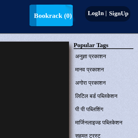
LogIn |
SignUp
Bookrack
(0)
Popular Tags
अनुज्ञा प्रकाशन
मानव प्रकाशन
अगोरा प्रकाशन
लिटिल बर्ड पब्लिकेशन
पी पी पब्लिशिंग
मार्जिनलाइज्ड पब्लिकेशन
सहमत ट्रस्ट