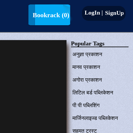
LogIn |
SignUp
Bookrack
(0)
Popular Tags
अनुज्ञा प्रकाशन
मानव प्रकाशन
अगोरा प्रकाशन
लिटिल बर्ड पब्लिकेशन
पी पी पब्लिशिंग
मार्जिनलाइज्ड पब्लिकेशन
सहमत ट्रस्ट