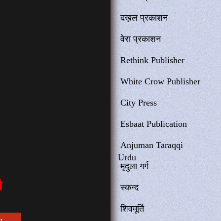
दख़ल प्रकाशन
वेरा प्रकाशन
Rethink Publisher
White Crow Publisher
City Press
Esbaat Publication
Anjuman Taraqqi
Urdu
मृदुला गर्ग
स्कन्द
शिवमूर्ति