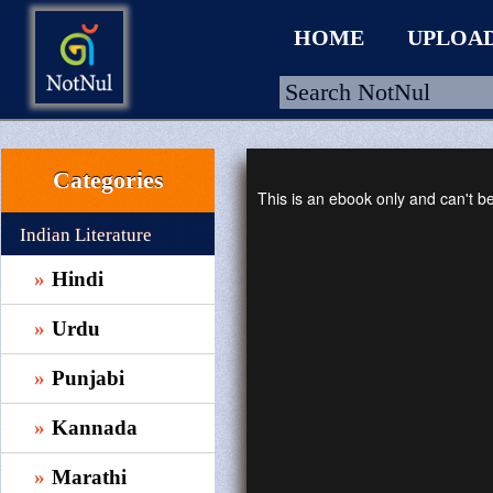
HOME
UPLOA
Categories
HOME
This is an ebook only and can't 
UPLOAD
Indian Literature
WALLET
Hindi
BLOG
Urdu
ARRIVALS
Punjabi
CATEGORIES >
Kannada
Marathi