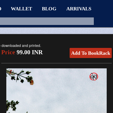
D
WALLET
BLOG
ARRIVALS
be downloaded and printed.
Price
99.00 INR
Add To BookRack