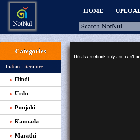
HOME
UPLOA
Categories
HOME
This is an ebook only and can't 
UPLOAD
Indian Literature
WALLET
Hindi
BLOG
Urdu
ARRIVALS
Punjabi
CATEGORIES >
Kannada
Marathi