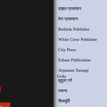
दख़ल प्रकाशन
वेरा प्रकाशन
Rethink Publisher
White Crow Publisher
City Press
Esbaat Publication
Anjuman Taraqqi
Urdu
मृदुला गर्ग
स्कन्द
शिवमूर्ति