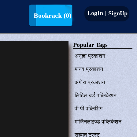
LogIn |
SignUp
Bookrack
(0)
Popular Tags
अनुज्ञा प्रकाशन
मानव प्रकाशन
अगोरा प्रकाशन
लिटिल बर्ड पब्लिकेशन
पी पी पब्लिशिंग
मार्जिनलाइज्ड पब्लिकेशन
सहमत ट्रस्ट