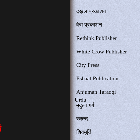
दख़ल प्रकाशन
वेरा प्रकाशन
Rethink Publisher
White Crow Publisher
City Press
Esbaat Publication
Anjuman Taraqqi
Urdu
मृदुला गर्ग
स्कन्द
शिवमूर्ति