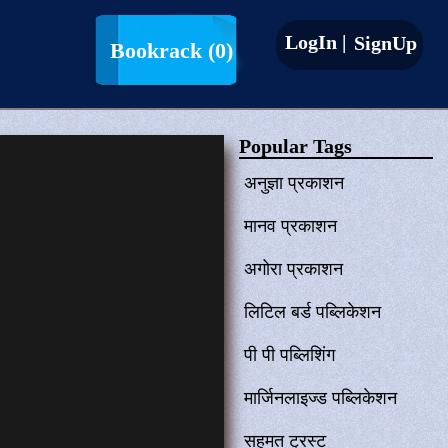
LogIn |
SignUp
Bookrack
(0)
Popular Tags
अनुज्ञा प्रकाशन
मानव प्रकाशन
अगोरा प्रकाशन
लिटिल बर्ड पब्लिकेशन
पी पी पब्लिशिंग
मार्जिनलाइज्ड पब्लिकेशन
सहमत ट्रस्ट