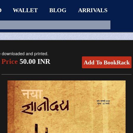
D
WALLET
BLOG
ARRIVALS
be downloaded and printed.
Price
50.00 INR
Add To BookRack