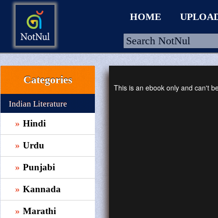
HOME
UPLOA
Categories
HOME
This is an ebook only and can't 
UPLOAD
Indian Literature
WALLET
Hindi
BLOG
Urdu
ARRIVALS
Punjabi
CATEGORIES >
Kannada
Marathi