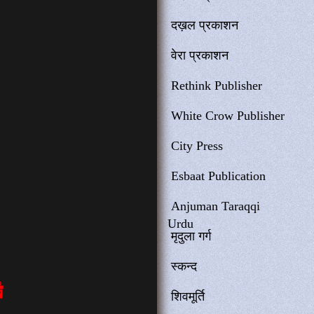
दख़ल प्रकाशन
वेरा प्रकाशन
Rethink Publisher
White Crow Publisher
City Press
Esbaat Publication
Anjuman Taraqqi
Urdu
मृदुला गर्ग
स्कन्द
शिवमूर्ति