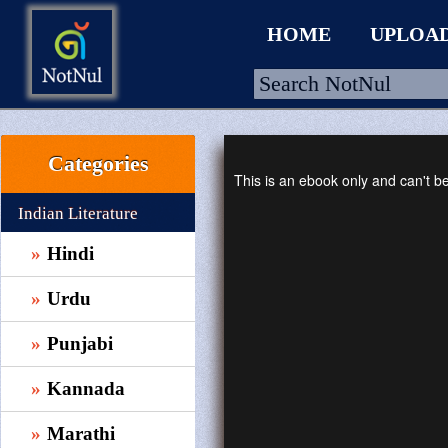
HOME
UPLOA
Categories
HOME
This is an ebook only and can't 
UPLOAD
Indian Literature
WALLET
Hindi
BLOG
Urdu
ARRIVALS
Punjabi
CATEGORIES >
Kannada
Marathi