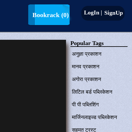
LogIn |
SignUp
Bookrack
(0)
Popular Tags
अनुज्ञा प्रकाशन
मानव प्रकाशन
अगोरा प्रकाशन
लिटिल बर्ड पब्लिकेशन
पी पी पब्लिशिंग
मार्जिनलाइज्ड पब्लिकेशन
सहमत ट्रस्ट