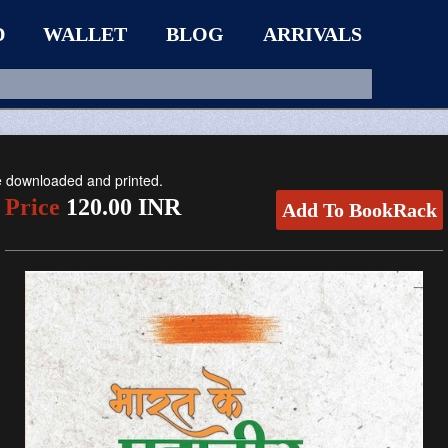
D
WALLET
BLOG
ARRIVALS
be downloaded and printed.
Price
120.00 INR
Add To BookRack