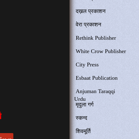
दख़ल प्रकाशन
वेरा प्रकाशन
Rethink Publisher
White Crow Publisher
City Press
Esbaat Publication
Anjuman Taraqqi
Urdu
मृदुला गर्ग
स्कन्द
शिवमूर्ति