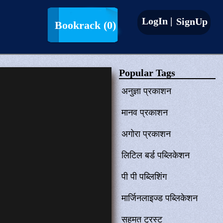
LogIn |
SignUp
Bookrack
(0)
Popular Tags
अनुज्ञा प्रकाशन
मानव प्रकाशन
अगोरा प्रकाशन
लिटिल बर्ड पब्लिकेशन
पी पी पब्लिशिंग
मार्जिनलाइज्ड पब्लिकेशन
सहमत ट्रस्ट