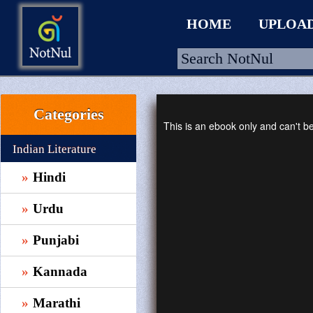
HOME
UPLOA
Categories
HOME
This is an ebook only and can't 
UPLOAD
Indian Literature
WALLET
Hindi
BLOG
Urdu
ARRIVALS
Punjabi
CATEGORIES >
Kannada
Marathi