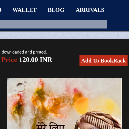
D
WALLET
BLOG
ARRIVALS
be downloaded and printed.
Price
120.00 INR
Add To BookRack