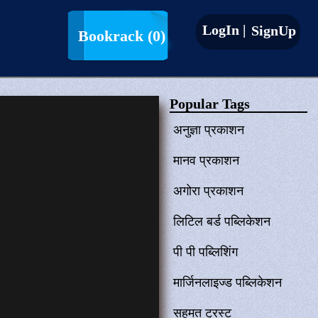
LogIn |
SignUp
Bookrack
(0)
Popular Tags
अनुज्ञा प्रकाशन
मानव प्रकाशन
अगोरा प्रकाशन
लिटिल बर्ड पब्लिकेशन
पी पी पब्लिशिंग
मार्जिनलाइज्ड पब्लिकेशन
सहमत ट्रस्ट