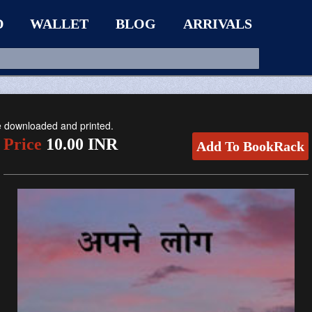
D
WALLET
BLOG
ARRIVALS
be downloaded and printed.
Price
10.00 INR
Add To BookRack