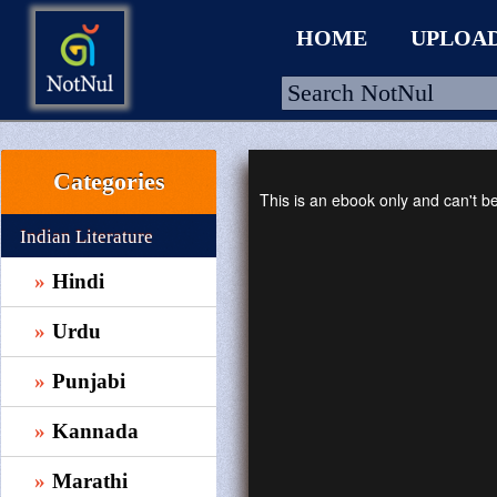
HOME
UPLOA
Categories
HOME
This is an ebook only and can't 
UPLOAD
Indian Literature
WALLET
Hindi
BLOG
Urdu
ARRIVALS
Punjabi
CATEGORIES >
Kannada
Marathi