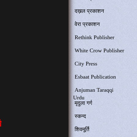
दख़ल प्रकाशन
वेरा प्रकाशन
Rethink Publisher
White Crow Publisher
City Press
Esbaat Publication
Anjuman Taraqqi
Urdu
मृदुला गर्ग
स्कन्द
शिवमूर्ति