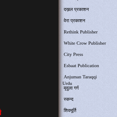
दख़ल प्रकाशन
वेरा प्रकाशन
Rethink Publisher
White Crow Publisher
City Press
Esbaat Publication
Anjuman Taraqqi
Urdu
मृदुला गर्ग
स्कन्द
शिवमूर्ति