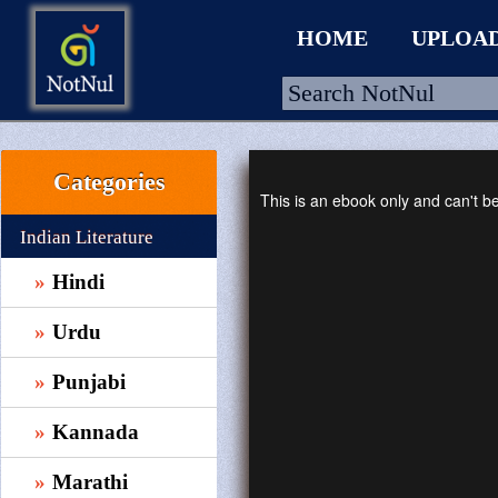
HOME
UPLOA
Categories
HOME
This is an ebook only and can't 
UPLOAD
Indian Literature
WALLET
Hindi
BLOG
Urdu
ARRIVALS
Punjabi
CATEGORIES >
Kannada
Marathi