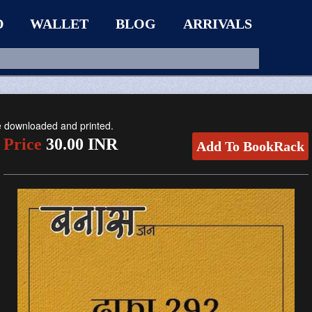
D
WALLET
BLOG
ARRIVALS
be downloaded and printed.
Price
30.00 INR
Add To BookRack