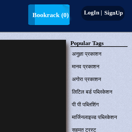
LogIn |
SignUp
Bookrack
(0)
Popular Tags
अनुज्ञा प्रकाशन
मानव प्रकाशन
अगोरा प्रकाशन
लिटिल बर्ड पब्लिकेशन
पी पी पब्लिशिंग
मार्जिनलाइज्ड पब्लिकेशन
सहमत ट्रस्ट