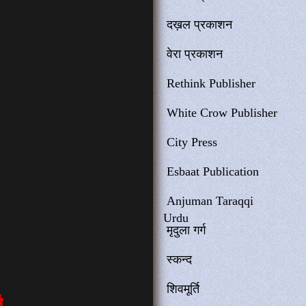
दख़ल प्रकाशन
वेरा प्रकाशन
Rethink Publisher
White Crow Publisher
City Press
Esbaat Publication
Anjuman Taraqqi
Urdu
मृदुला गर्ग
स्कन्द
शिवमूर्ति