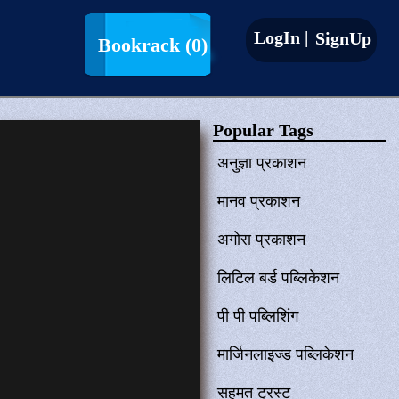
LogIn |
SignUp
Bookrack
(0)
Popular Tags
अनुज्ञा प्रकाशन
मानव प्रकाशन
अगोरा प्रकाशन
लिटिल बर्ड पब्लिकेशन
पी पी पब्लिशिंग
मार्जिनलाइज्ड पब्लिकेशन
सहमत ट्रस्ट