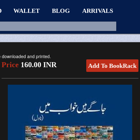
D
WALLET
BLOG
ARRIVALS
be downloaded and printed.
Price
160.00 INR
Add To BookRack