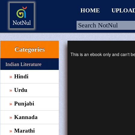
HOME
UPLOA
Categories
HOME
This is an ebook only and can't 
UPLOAD
Indian Literature
WALLET
Hindi
BLOG
Urdu
ARRIVALS
Punjabi
CATEGORIES >
Kannada
Marathi