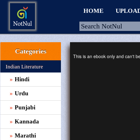
HOME
UPLOA
Categories
HOME
This is an ebook only and can't 
UPLOAD
Indian Literature
WALLET
Hindi
BLOG
Urdu
ARRIVALS
Punjabi
CATEGORIES >
Kannada
Marathi