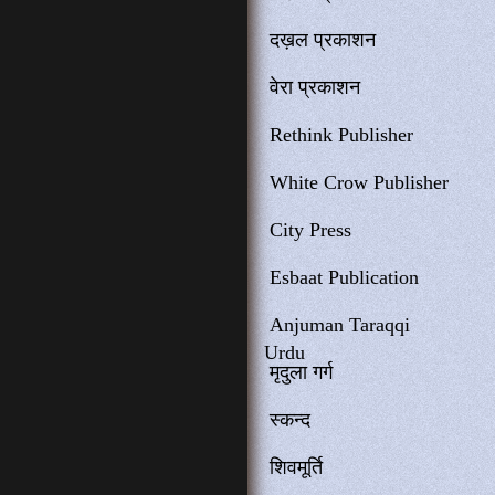
दख़ल प्रकाशन
वेरा प्रकाशन
Rethink Publisher
White Crow Publisher
City Press
Esbaat Publication
Anjuman Taraqqi
Urdu
मृदुला गर्ग
स्कन्द
शिवमूर्ति