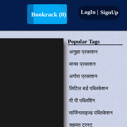
LogIn |
SignUp
Bookrack
(0)
Popular Tags
अनुज्ञा प्रकाशन
मानव प्रकाशन
अगोरा प्रकाशन
लिटिल बर्ड पब्लिकेशन
पी पी पब्लिशिंग
मार्जिनलाइज्ड पब्लिकेशन
सहमत ट्रस्ट