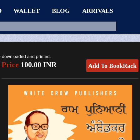
D
WALLET
BLOG
ARRIVALS
be downloaded and printed.
Price
100.00 INR
Add To BookRack