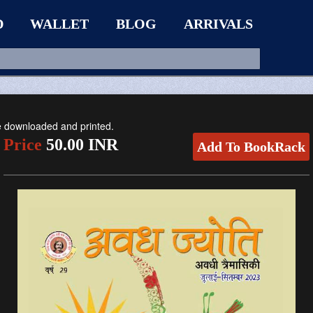
D
WALLET
BLOG
ARRIVALS
be downloaded and printed.
Price
50.00 INR
Add To BookRack