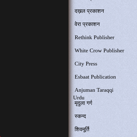
दख़ल प्रकाशन
वेरा प्रकाशन
Rethink Publisher
White Crow Publisher
City Press
Esbaat Publication
Anjuman Taraqqi
Urdu
मृदुला गर्ग
स्कन्द
शिवमूर्ति