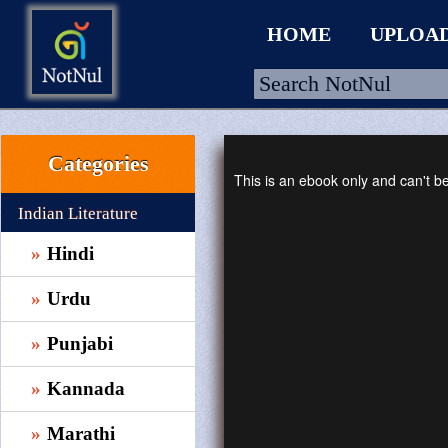
HOME
UPLOA
Categories
HOME
This is an ebook only and can't 
UPLOAD
Indian Literature
WALLET
Hindi
BLOG
Urdu
ARRIVALS
Punjabi
CATEGORIES >
Kannada
Marathi