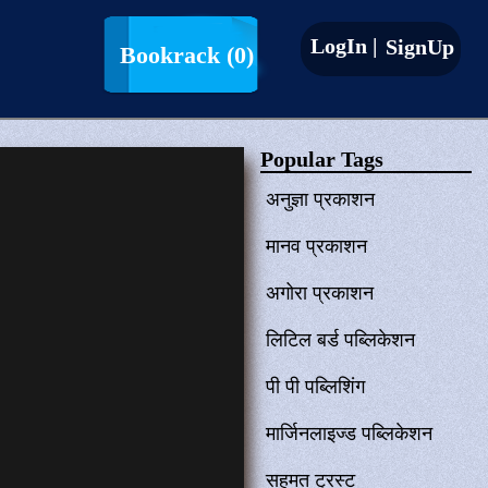
LogIn |
SignUp
Bookrack
(0)
Popular Tags
अनुज्ञा प्रकाशन
मानव प्रकाशन
अगोरा प्रकाशन
लिटिल बर्ड पब्लिकेशन
पी पी पब्लिशिंग
मार्जिनलाइज्ड पब्लिकेशन
सहमत ट्रस्ट