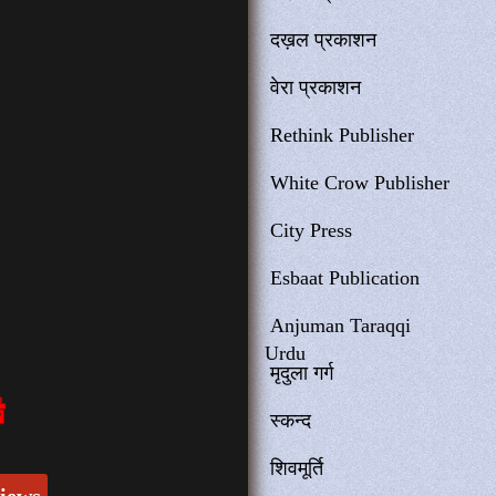
दख़ल प्रकाशन
वेरा प्रकाशन
Rethink Publisher
White Crow Publisher
City Press
Esbaat Publication
Anjuman Taraqqi
Urdu
मृदुला गर्ग
स्कन्द
शिवमूर्ति