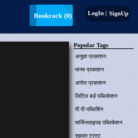
LogIn |
SignUp
Bookrack
(0)
Popular Tags
अनुज्ञा प्रकाशन
मानव प्रकाशन
अगोरा प्रकाशन
लिटिल बर्ड पब्लिकेशन
पी पी पब्लिशिंग
मार्जिनलाइज्ड पब्लिकेशन
सहमत ट्रस्ट