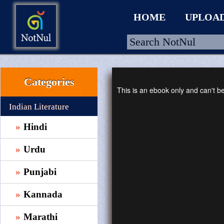
HOME
UPLOA
Categories
HOME
This is an ebook only and can't 
UPLOAD
Indian Literature
WALLET
Hindi
BLOG
Urdu
ARRIVALS
Punjabi
CATEGORIES >
Kannada
Marathi