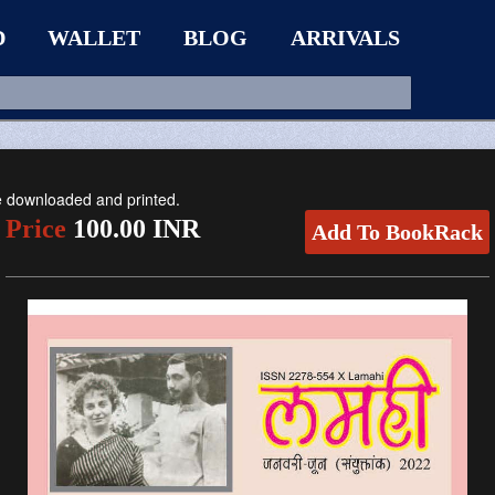
D
WALLET
BLOG
ARRIVALS
be downloaded and printed.
Price
100.00 INR
Add To BookRack