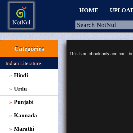
HOME
UPLOA
Categories
HOME
This is an ebook only and can't 
UPLOAD
Indian Literature
WALLET
Hindi
BLOG
Urdu
ARRIVALS
Punjabi
CATEGORIES >
Kannada
Marathi