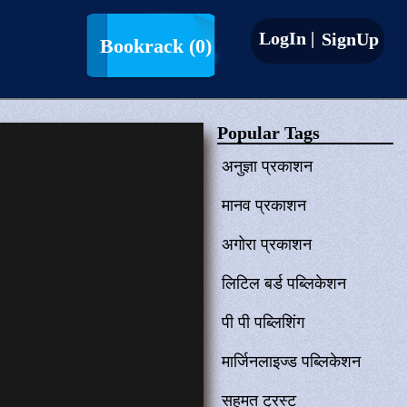
LogIn |
SignUp
Bookrack
(0)
Popular Tags
अनुज्ञा प्रकाशन
मानव प्रकाशन
अगोरा प्रकाशन
लिटिल बर्ड पब्लिकेशन
पी पी पब्लिशिंग
मार्जिनलाइज्ड पब्लिकेशन
सहमत ट्रस्ट