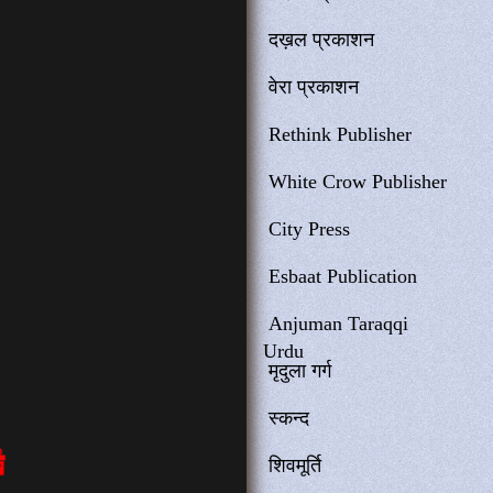
दख़ल प्रकाशन
वेरा प्रकाशन
Rethink Publisher
White Crow Publisher
City Press
Esbaat Publication
Anjuman Taraqqi
Urdu
मृदुला गर्ग
स्कन्द
शिवमूर्ति