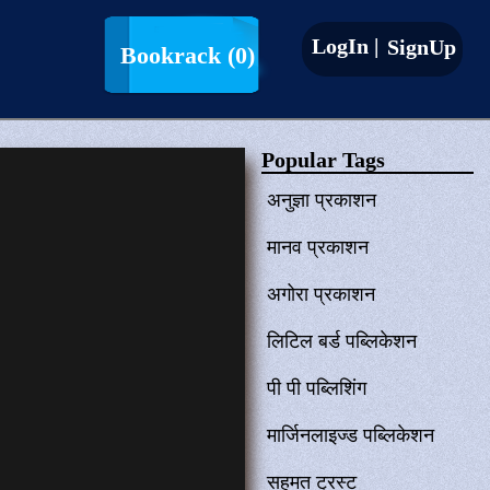
LogIn |
SignUp
Bookrack
(0)
Popular Tags
अनुज्ञा प्रकाशन
मानव प्रकाशन
अगोरा प्रकाशन
लिटिल बर्ड पब्लिकेशन
पी पी पब्लिशिंग
मार्जिनलाइज्ड पब्लिकेशन
सहमत ट्रस्ट