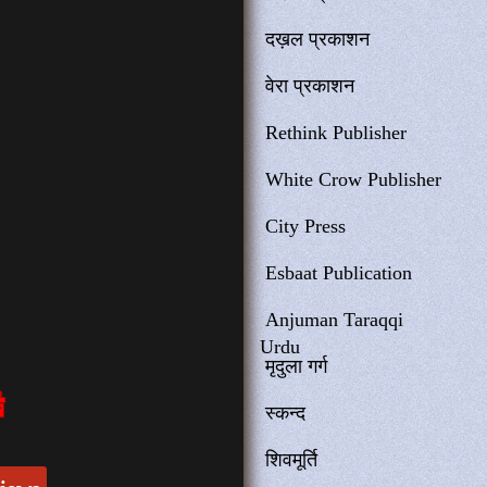
दख़ल प्रकाशन
वेरा प्रकाशन
Rethink Publisher
White Crow Publisher
City Press
Esbaat Publication
Anjuman Taraqqi
Urdu
मृदुला गर्ग
स्कन्द
शिवमूर्ति