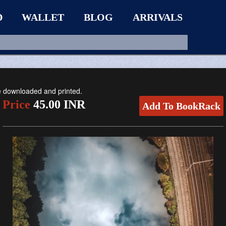
D
WALLET
BLOG
ARRIVALS
be downloaded and printed.
Price
45.00 INR
Add To BookRack