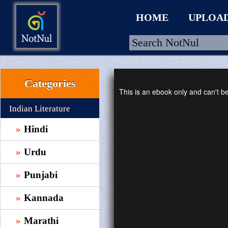
HOME
UPLOA
Categories
HOME
This is an ebook only and can't 
UPLOAD
Indian Literature
WALLET
Hindi
BLOG
Urdu
ARRIVALS
Punjabi
CATEGORIES >
Kannada
Marathi