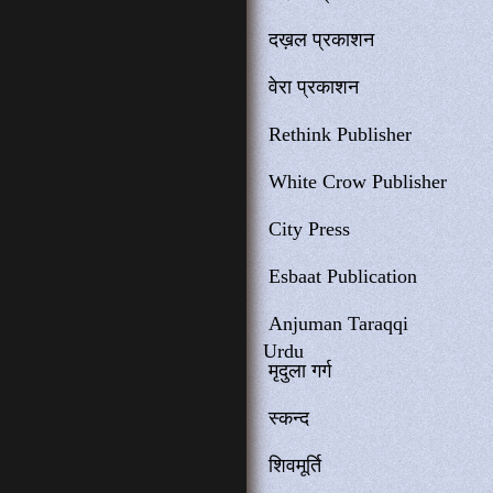
दख़ल प्रकाशन
वेरा प्रकाशन
Rethink Publisher
White Crow Publisher
City Press
Esbaat Publication
Anjuman Taraqqi
Urdu
मृदुला गर्ग
स्कन्द
शिवमूर्ति