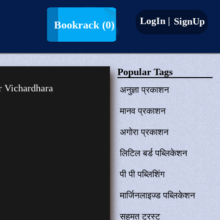
LogIn |
SignUp
Bookrack
(0)
Popular Tags
r Vichardhara
अनुज्ञा प्रकाशन
मानव प्रकाशन
अगोरा प्रकाशन
लिटिल बर्ड पब्लिकेशन
पी पी पब्लिशिंग
मार्जिनलाइज्ड पब्लिकेशन
सहमत ट्रस्ट