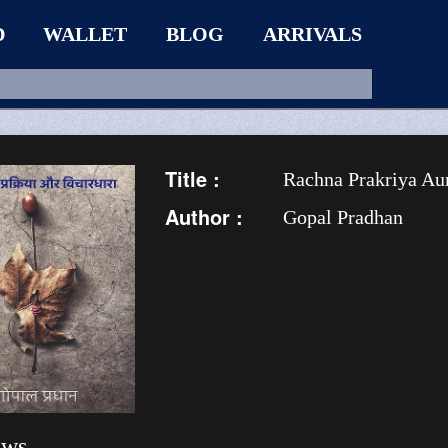
D
WALLET
BLOG
ARRIVALS
Title :
Rachna Prakriya Au
Author :
Gopal Pradhan
ews