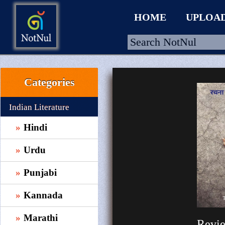
HOME
UPLOA
Categories
HOME
UPLOAD
Indian Literature
WALLET
Hindi
BLOG
Urdu
ARRIVALS
Punjabi
CATEGORIES >
Kannada
Marathi
Revi