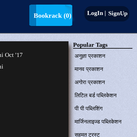
LogIn |
SignUp
Bookrack
(0)
Popular Tags
i Oct '17
अनुज्ञा प्रकाशन
mi
मानव प्रकाशन
अगोरा प्रकाशन
लिटिल बर्ड पब्लिकेशन
पी पी पब्लिशिंग
मार्जिनलाइज्ड पब्लिकेशन
सहमत ट्रस्ट