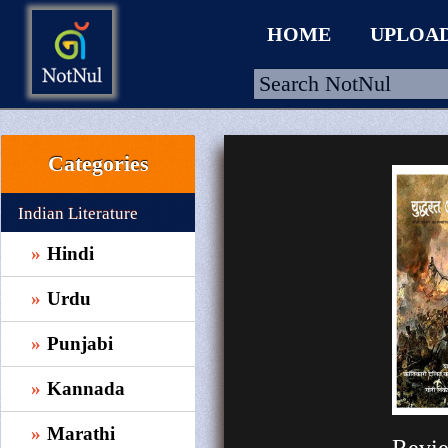
HOME
UPLOA
Categories
HOME
UPLOAD
Indian Literature
WALLET
Hindi
BLOG
Urdu
ARRIVALS
Punjabi
CATEGORIES >
Kannada
Marathi