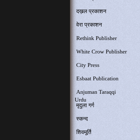
दख़ल प्रकाशन
वेरा प्रकाशन
Rethink Publisher
White Crow Publisher
City Press
Esbaat Publication
Anjuman Taraqqi
Urdu
मृदुला गर्ग
स्कन्द
शिवमूर्ति