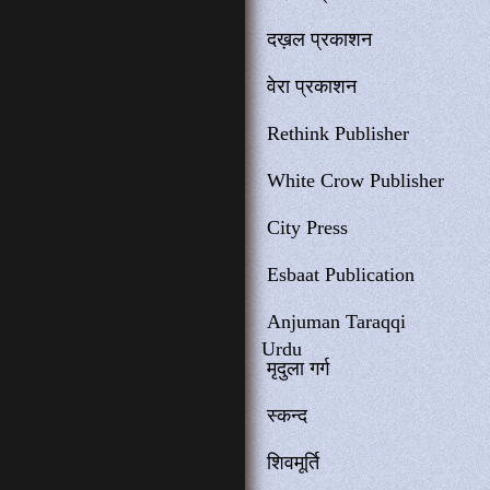
दख़ल प्रकाशन
वेरा प्रकाशन
Rethink Publisher
White Crow Publisher
City Press
Esbaat Publication
Anjuman Taraqqi
Urdu
मृदुला गर्ग
स्कन्द
शिवमूर्ति