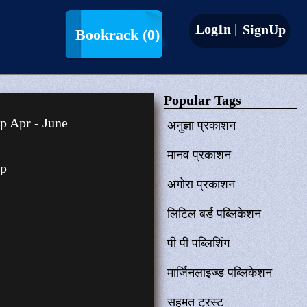
LogIn |
SignUp
Bookrack
(0)
Popular Tags
p Apr - June
अनुज्ञा प्रकाशन
मानव प्रकाशन
ep
अगोरा प्रकाशन
लिटिल बर्ड पब्लिकेशन
पी पी पब्लिशिंग
मार्जिनलाइज्ड पब्लिकेशन
सहमत ट्रस्ट