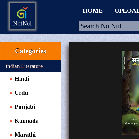
HOME
UPLOA
Categories
HOME
UPLOAD
Indian Literature
WALLET
Hindi
BLOG
Urdu
ARRIVALS
Punjabi
CATEGORIES >
Kannada
Marathi