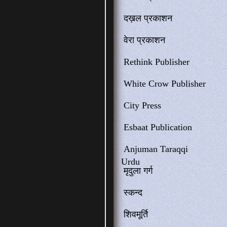
दख़ल प्रकाशन
वेरा प्रकाशन
Rethink Publisher
White Crow Publisher
City Press
Esbaat Publication
Anjuman Taraqqi
Urdu
मृदुला गर्ग
स्कन्द
शिवमूर्ति