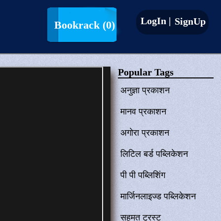
LogIn |
SignUp
Bookrack
(0)
Popular Tags
अनुज्ञा प्रकाशन
मानव प्रकाशन
अगोरा प्रकाशन
लिटिल बर्ड पब्लिकेशन
पी पी पब्लिशिंग
मार्जिनलाइज्ड पब्लिकेशन
सहमत ट्रस्ट