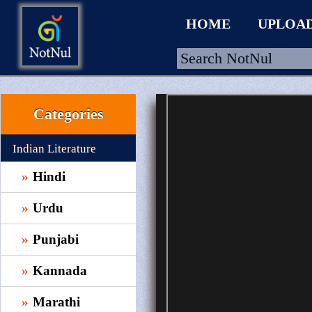
HOME
UPLOA
Categories
HOME
UPLOAD
Indian Literature
WALLET
Hindi
BLOG
Urdu
ARRIVALS
Punjabi
CATEGORIES >
Kannada
Marathi