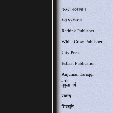
दख़ल प्रकाशन
वेरा प्रकाशन
Rethink Publisher
White Crow Publisher
City Press
Esbaat Publication
Anjuman Taraqqi
Urdu
मृदुला गर्ग
स्कन्द
शिवमूर्ति