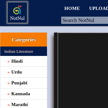
HOME
UPLOA
Categories
HOME
UPLOAD
Indian Literature
WALLET
Hindi
BLOG
Urdu
ARRIVALS
Punjabi
CATEGORIES >
Kannada
Marathi