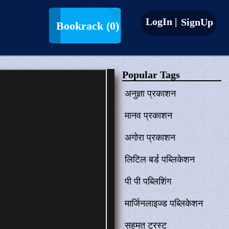
LogIn |
SignUp
Bookrack
(0)
Popular Tags
अनुज्ञा प्रकाशन
मानव प्रकाशन
अगोरा प्रकाशन
लिटिल बर्ड पब्लिकेशन
पी पी पब्लिशिंग
मार्जिनलाइज्ड पब्लिकेशन
सहमत ट्रस्ट