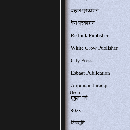
दख़ल प्रकाशन
वेरा प्रकाशन
Rethink Publisher
White Crow Publisher
City Press
Esbaat Publication
Anjuman Taraqqi
Urdu
मृदुला गर्ग
स्कन्द
शिवमूर्ति