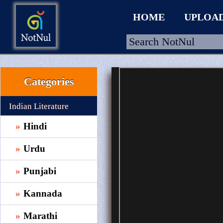
HOME
UPLOA
Categories
HOME
UPLOAD
Indian Literature
WALLET
Hindi
BLOG
Urdu
ARRIVALS
Punjabi
CATEGORIES >
Kannada
Marathi