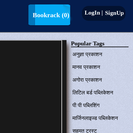
LogIn |
SignUp
Bookrack
(0)
Popular Tags
अनुज्ञा प्रकाशन
मानव प्रकाशन
अगोरा प्रकाशन
लिटिल बर्ड पब्लिकेशन
पी पी पब्लिशिंग
मार्जिनलाइज्ड पब्लिकेशन
सहमत ट्रस्ट