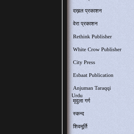
दख़ल प्रकाशन
वेरा प्रकाशन
Rethink Publisher
White Crow Publisher
City Press
Esbaat Publication
Anjuman Taraqqi
Urdu
मृदुला गर्ग
स्कन्द
शिवमूर्ति