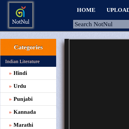
HOME
UPLOA
Categories
HOME
UPLOAD
Indian Literature
WALLET
Hindi
BLOG
Urdu
ARRIVALS
Punjabi
CATEGORIES >
Kannada
Marathi