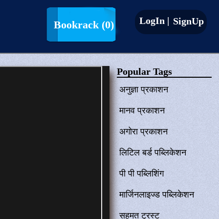
LogIn |
SignUp
Bookrack
(0)
Popular Tags
अनुज्ञा प्रकाशन
मानव प्रकाशन
अगोरा प्रकाशन
लिटिल बर्ड पब्लिकेशन
पी पी पब्लिशिंग
मार्जिनलाइज्ड पब्लिकेशन
सहमत ट्रस्ट