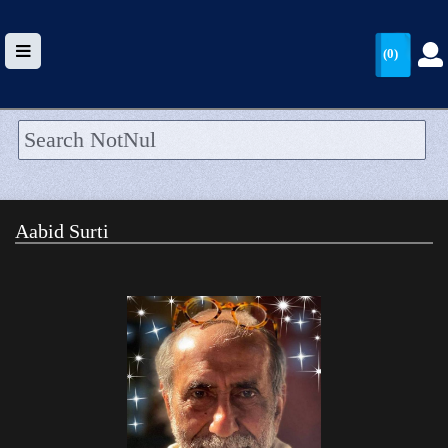
(0)
HOME
UPLOAD
Aabid Surti
WALLET
BLOG
ARRIVALS
CATEGORIES >