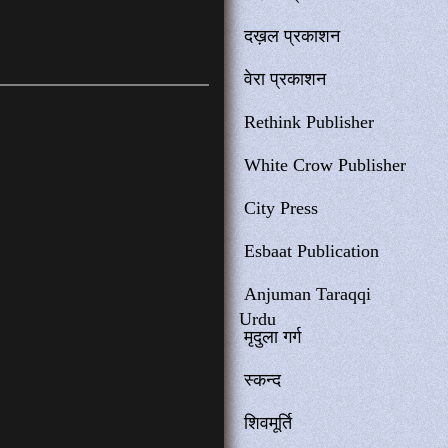
दख़ल प्रकाशन
वेरा प्रकाशन
Rethink Publisher
White Crow Publisher
City Press
Esbaat Publication
Anjuman Taraqqi
Urdu
मृदुला गर्ग
स्कन्द
शिवमूर्ति