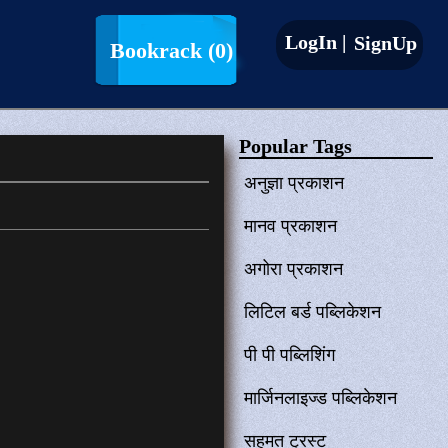
LogIn |
SignUp
Bookrack
(0)
Popular Tags
अनुज्ञा प्रकाशन
मानव प्रकाशन
अगोरा प्रकाशन
लिटिल बर्ड पब्लिकेशन
पी पी पब्लिशिंग
मार्जिनलाइज्ड पब्लिकेशन
सहमत ट्रस्ट