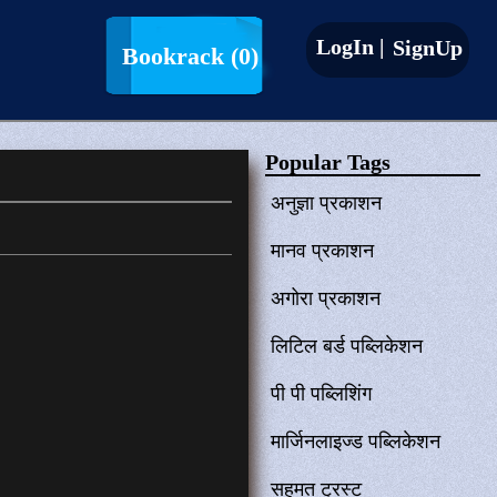
LogIn |
SignUp
Bookrack
(0)
Popular Tags
अनुज्ञा प्रकाशन
मानव प्रकाशन
अगोरा प्रकाशन
लिटिल बर्ड पब्लिकेशन
पी पी पब्लिशिंग
मार्जिनलाइज्ड पब्लिकेशन
सहमत ट्रस्ट