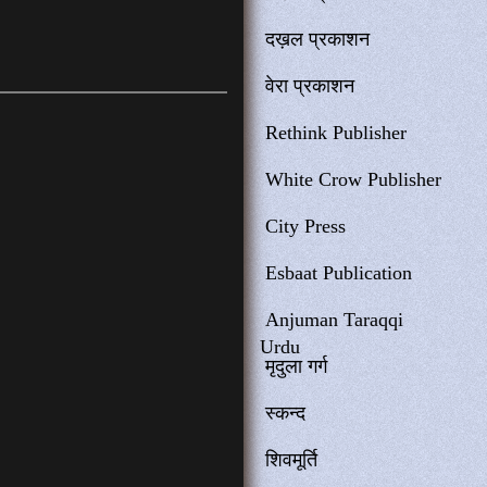
दख़ल प्रकाशन
वेरा प्रकाशन
Rethink Publisher
White Crow Publisher
City Press
Esbaat Publication
Anjuman Taraqqi
Urdu
मृदुला गर्ग
स्कन्द
शिवमूर्ति