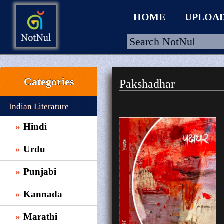
HOME
UPLOA
Categories
Pakshadhar
HOME
UPLOAD
Indian Literature
WALLET
Hindi
BLOG
Urdu
ARRIVALS
Punjabi
CATEGORIES >
Kannada
Marathi