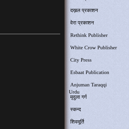
दख़ल प्रकाशन
वेरा प्रकाशन
Rethink Publisher
White Crow Publisher
City Press
Esbaat Publication
Anjuman Taraqqi
Urdu
मृदुला गर्ग
स्कन्द
शिवमूर्ति