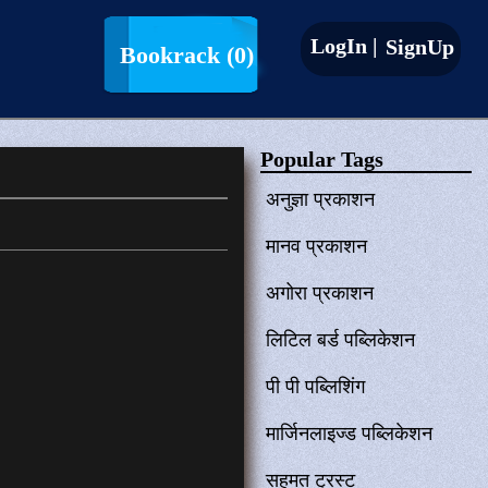
LogIn |
SignUp
Bookrack
(0)
Popular Tags
अनुज्ञा प्रकाशन
मानव प्रकाशन
अगोरा प्रकाशन
लिटिल बर्ड पब्लिकेशन
पी पी पब्लिशिंग
मार्जिनलाइज्ड पब्लिकेशन
सहमत ट्रस्ट