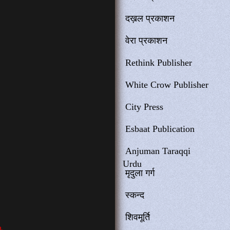
दख़ल प्रकाशन
वेरा प्रकाशन
Rethink Publisher
White Crow Publisher
City Press
Esbaat Publication
Anjuman Taraqqi
Urdu
मृदुला गर्ग
स्कन्द
शिवमूर्ति