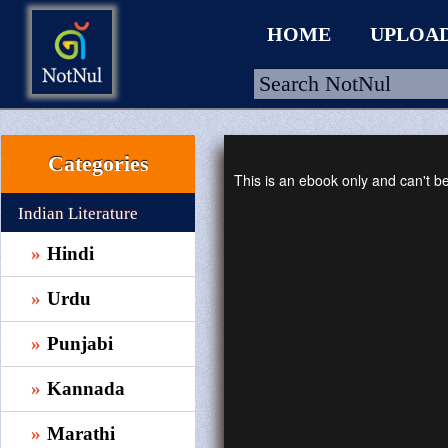
HOME
UPLOA
Categories
HOME
This is an ebook only and can't 
UPLOAD
Indian Literature
WALLET
Hindi
BLOG
Urdu
ARRIVALS
Punjabi
CATEGORIES >
Kannada
Marathi