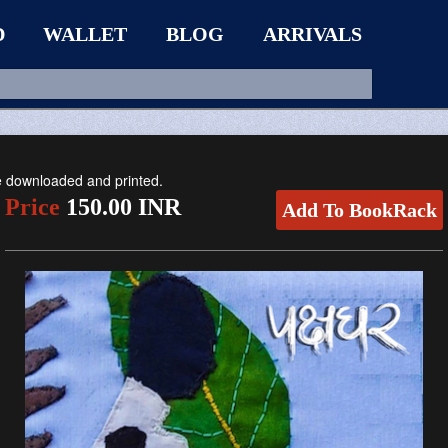
D
WALLET
BLOG
ARRIVALS
be downloaded and printed.
Price
150.00 INR
Add To BookRack