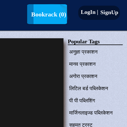
LogIn |
SignUp
Bookrack
(0)
Popular Tags
अनुज्ञा प्रकाशन
मानव प्रकाशन
अगोरा प्रकाशन
लिटिल बर्ड पब्लिकेशन
पी पी पब्लिशिंग
मार्जिनलाइज्ड पब्लिकेशन
सहमत ट्रस्ट