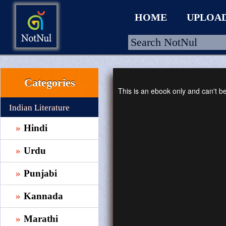
HOME
UPLOA
Categories
HOME
This is an ebook only and can't 
UPLOAD
Indian Literature
WALLET
Hindi
BLOG
Urdu
ARRIVALS
Punjabi
CATEGORIES >
Kannada
Marathi