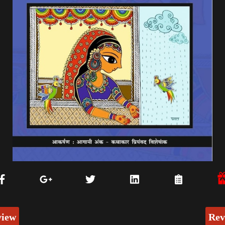
view
Rev