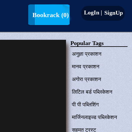
LogIn |
SignUp
Bookrack
(0)
Popular Tags
अनुज्ञा प्रकाशन
मानव प्रकाशन
अगोरा प्रकाशन
लिटिल बर्ड पब्लिकेशन
पी पी पब्लिशिंग
मार्जिनलाइज्ड पब्लिकेशन
सहमत ट्रस्ट